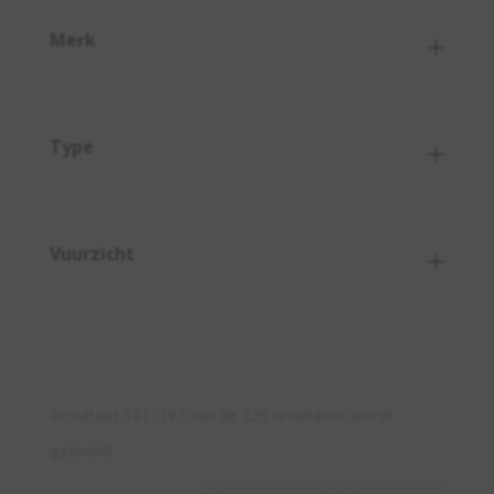
Merk
Type
Vuurzicht
Resultaat 181–192 van de 229 resultaten wordt
Gesorteerd
getoond
op