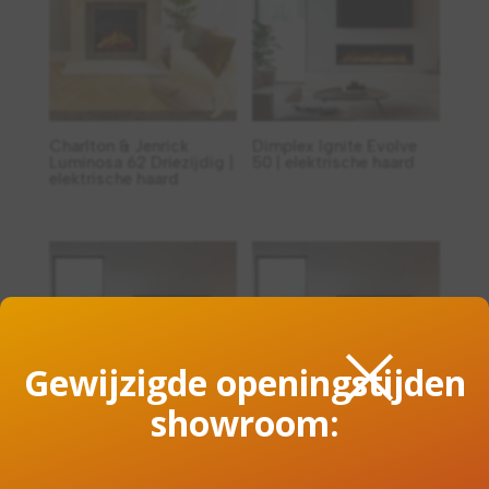
Charlton & Jenrick
Dimplex Ignite Evolve
Luminosa 62 Driezijdig |
50 | elektrische haard
elektrische haard
×
Gewijzigde openingstijden
showroom:
Dimplex Ignite Evolve
Dimplex Ignite Evolve
60 | elektrische haard
74 | elektrische haard