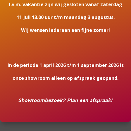
I.v.m. vakantie zijn wij gesloten vanaf zaterdag
11 juli 13.00 uur t/m maandag 3 augustus.
Wij wensen iedereen een fijne zomer!
In de periode 1 april 2026 t/m 1 september 2026 is
Dimplex Ignite Evolve
Dimplex Ignite Bold 50 |
100 | elektrische haard
elektrische haard
onze showroom alleen op afspraak geopend.
←
1
2
3
…
13
14
15
16
17
18
Showroombezoek?
Plan een afspraak!
19
20
→