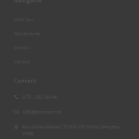
Navigatie
Over ons
Stookadvies
Service
Contact
Contact
077 – 351 30 49

info@doensen.nl

Minckelersstraat 13 5916 PE Venlo (Veegtes

2188)