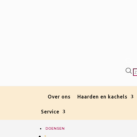
P
z
Over ons
Haarden en kachels
Service
DOENSEN
5