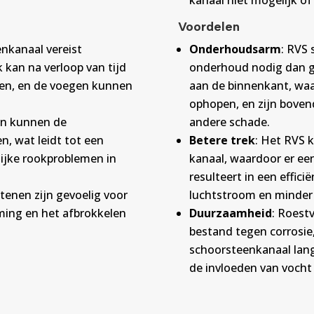
kanaal niet mogelijk of 
Voordelen
nkanaal vereist
Onderhoudsarm
: RVS
kan na verloop van tijd
onderhoud nodig dan g
pen, en de voegen kunnen
aan de binnenkant, waa
ophopen, en zijn boven
ren kunnen de
andere schade.
, wat leidt tot een
Betere trek
: Het RVS 
lijke rookproblemen in
kanaal, waardoor er ee
resulteert in een effici
tenen zijn gevoelig voor
luchtstroom en minder
ming en het afbrokkelen
Duurzaamheid
: Roestv
bestand tegen corrosie
schoorsteenkanaal lang
de invloeden van vocht