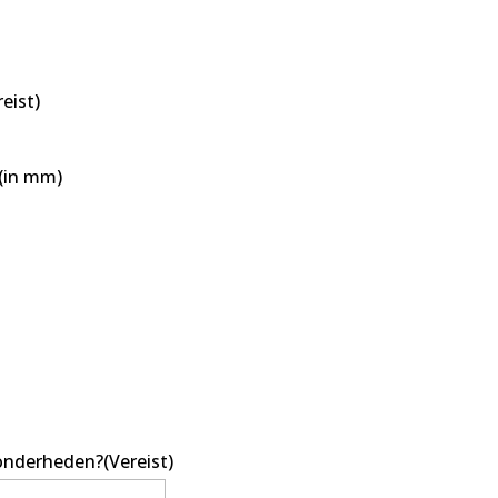
reist)
(in mm)
zonderheden?
(Vereist)