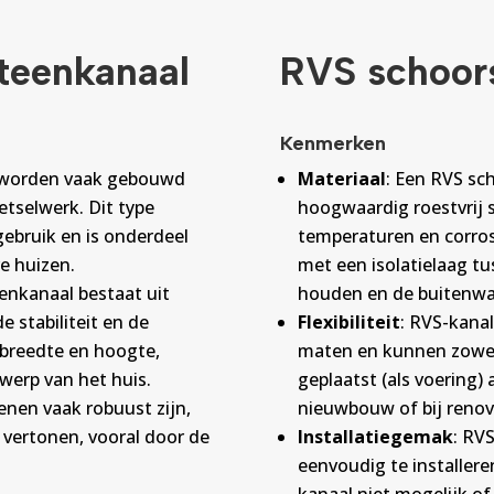
teenkanaal
RVS schoor
Kenmerken
n worden vaak gebouwd
Materiaal
: Een RVS sc
etselwerk. Dit type
hoogwaardig roestvrij 
 gebruik en is onderdeel
temperaturen en corros
e huizen.
met een isolatielaag 
enkanaal bestaat uit
houden en de buitenwa
 stabiliteit en de
Flexibiliteit
: RVS-kanal
n breedte en hoogte,
maten en kunnen zowel
twerp van het huis.
geplaatst (als voering) 
nen vaak robuust zijn,
nieuwbouw of bij renov
 vertonen, vooral door de
Installatiegemak
: RVS
eenvoudig te installere