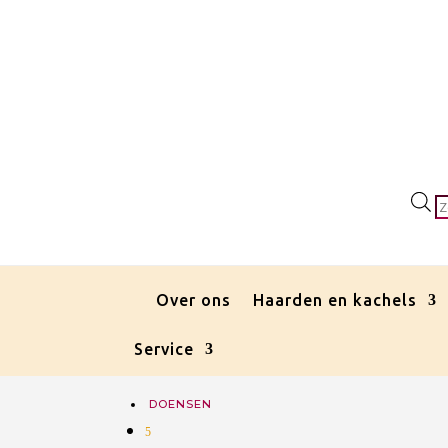
P
z
Over ons
Haarden en kachels
Service
DOENSEN
5