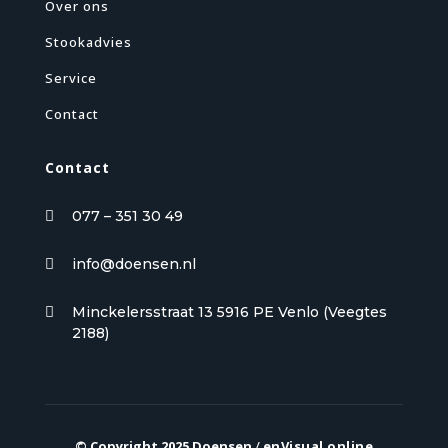
Over ons
Stookadvies
Service
Contact
Contact
077 – 351 30 49

info@doensen.nl

Minckelersstraat 13 5916 PE Venlo (Veegtes

2188)
© Copyright 2025 Doensen
/
enVisual online