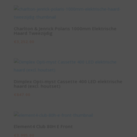
Charlton & Jenrick Polaris 1000mm Elektrische
Haard Tweezijdig
€
3,252.00
Dimplex Opti-myst Cassette 400 LED elektrische
haard (excl. houtset)
€
847.00
Element4 Club 80H E Front
€
3,995.00