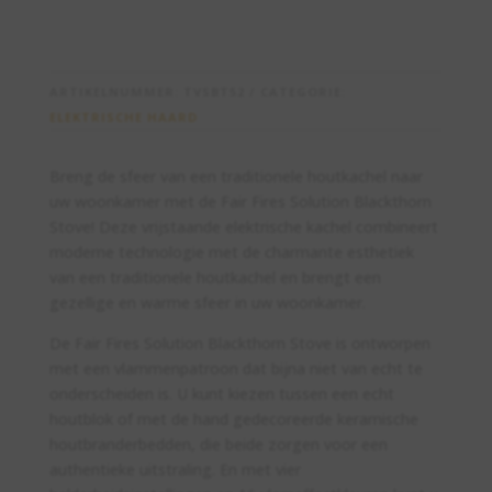
ARTIKELNUMMER:
TVSBT52
CATEGORIE:
ELEKTRISCHE HAARD
Breng de sfeer van een traditionele houtkachel naar
uw woonkamer met de Fair Fires Solution Blackthorn
Stove! Deze vrijstaande elektrische kachel combineert
moderne technologie met de charmante esthetiek
van een traditionele houtkachel en brengt een
gezellige en warme sfeer in uw woonkamer.
De Fair Fires Solution Blackthorn Stove is ontworpen
met een vlammenpatroon dat bijna niet van echt te
onderscheiden is. U kunt kiezen tussen een echt
houtblok of met de hand gedecoreerde keramische
houtbranderbedden, die beide zorgen voor een
authentieke uitstraling. En met vier