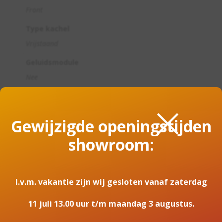
Front
Type kachel
Vrijstaand
Geluidsmodule
Nee
×
Lichtmodule
LED
Gewijzigde openingstijden
Breedte haard (in cm)
showroom:
51.900000
Minimaal vermogen
1
I.v.m. vakantie zijn wij gesloten vanaf zaterdag
Maximaal vermogen
11 juli 13.00 uur t/m maandag 3 augustus.
2