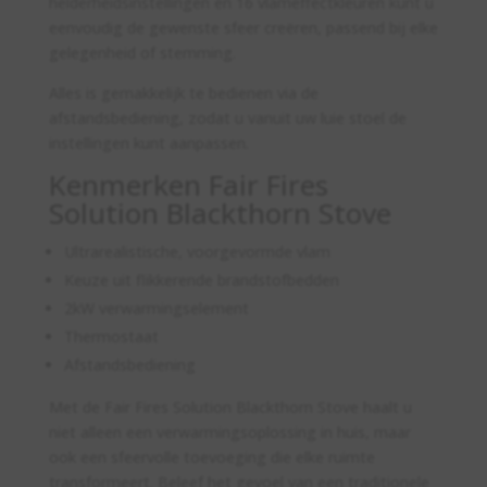
helderheidsinstellingen en 16 vlameffectkleuren kunt u
eenvoudig de gewenste sfeer creëren, passend bij elke
gelegenheid of stemming.
Alles is gemakkelijk te bedienen via de
afstandsbediening, zodat u vanuit uw luie stoel de
instellingen kunt aanpassen.
Kenmerken Fair Fires
Solution Blackthorn Stove
Ultrarealistische, voorgevormde vlam
Keuze uit flikkerende brandstofbedden
2kW verwarmingselement
Thermostaat
Afstandsbediening
Met de Fair Fires Solution Blackthorn Stove haalt u
niet alleen een verwarmingsoplossing in huis, maar
ook een sfeervolle toevoeging die elke ruimte
transformeert. Beleef het gevoel van een traditionele