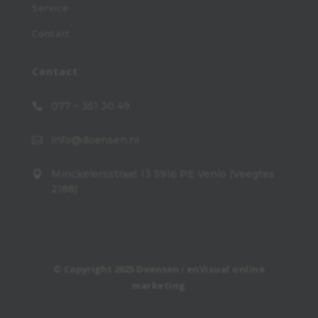
Service
Contact
Contact
077 – 351 30 49

info@doensen.nl

Minckelersstraat 13 5916 PE Venlo (Veegtes

2188)
© Copyright 2025 Doensen
/
enVisual online
marketing