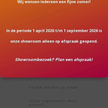
Wij wensen iedereen een fijne zomer!
Wel of geen afvoer
Afvoerloos
Bediening
Afstandsbediening
In de periode 1 april 2026 t/m 1 september 2026 is
Kleur
onze showroom alleen op afspraak geopend.
Zwart
Kleureffect instelbaar
Showroombezoek?
Plan een afspraak!
Ja
Eerlijk advies op maat
Altijd ingemeten door
expert