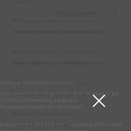
Gesorteerd
getoond
op
populariteit
Dimplex Ignite Bold 60 | elektrische haard
Dimplex Ignite Bold 74 | elektrische haard
Gewijzigde openingstijden showroom:
×
I.v.m. vakantie zijn wij gesloten vanaf zaterdag 11 juli
Fair Fires Solution TrueFlame 1500 3DX
13.00 uur t/m maandag 3 augustus.
Wij wensen iedereen een fijne zomer!
In de periode 1 april 2026 t/m 1 september 2026 is onze
Wanders Orion Traditional 26”