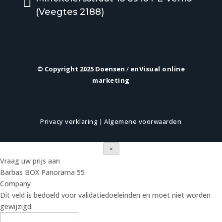

(Veegtes 2188)
© Copyright 2025 Doensen
/
enVisual online
marketing
Privacy verklaring
|
Algemene voorwaarden
×
Vraag uw prijs aan
Barbas BOX Panorama 55
Company
Dit veld is bedoeld voor validatiedoeleinden en moet niet worden
gewijzigd.