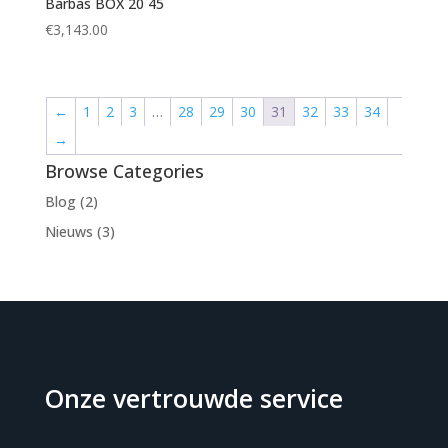
Barbas BOX 20 45
€
3,143.00
←
1
2
3
…
28
29
30
31
32
33
34
→
Browse Categories
Blog
(2)
Nieuws
(3)
Onze vertrouwde service