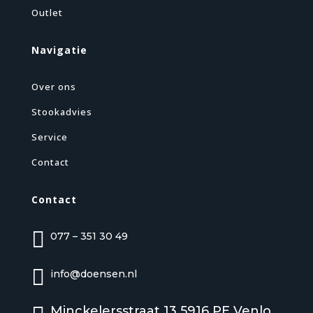
Outlet
Navigatie
Over ons
Stookadvies
Service
Contact
Contact

077 – 351 30 49

info@doensen.nl
Minckelersstraat 13 5916 PE Venlo