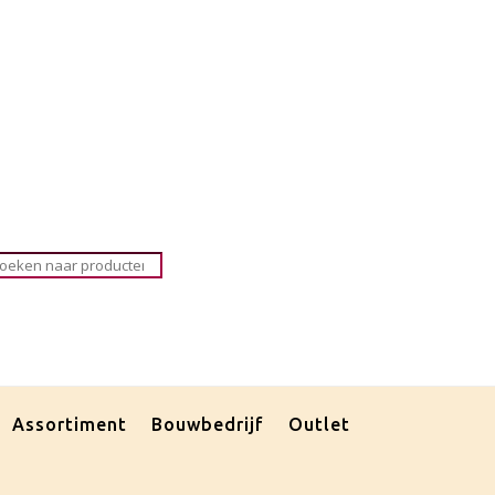
roducten
oeken
Assortiment
Bouwbedrijf
Outlet