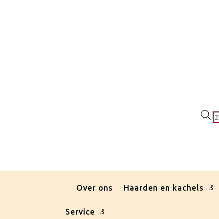
P
z
Over ons
Haarden en kachels
Service