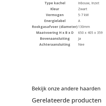
Type kachel
Inbouw, Inzet
Kleur
Zwart
Vermogen
5-7 kW
Energielabel
A
Rookgasafvoer (diameter)
130mm
Maatvoering H x B x D
650 x 405 x 359
Bovenaansluiting
Ja
Achteraansluiting
Nee
Bekijk onze andere haarden
Gerelateerde producten