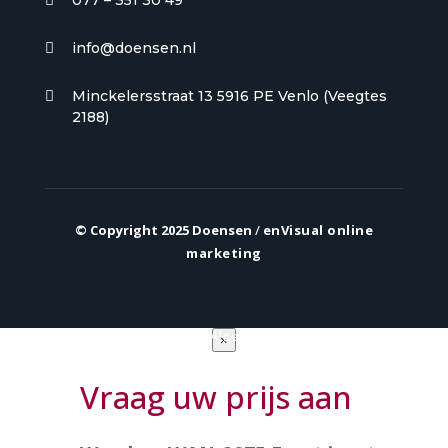
077 – 351 30 49

info@doensen.nl

Minckelersstraat 13 5916 PE Venlo (Veegtes

2188)
© Copyright 2025 Doensen
/
enVisual online
marketing
Privacy verklaring
|
Algemene voorwaarden
×
Vraag uw prijs aan