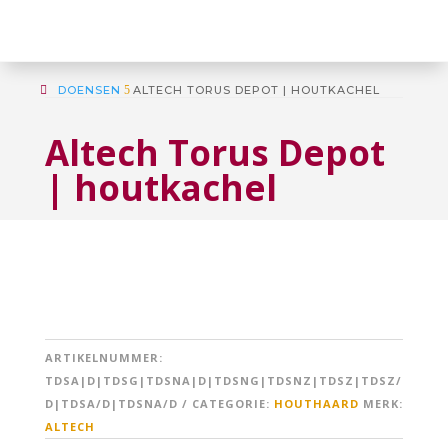
DOENSEN
5
ALTECH TORUS DEPOT | HOUTKACHEL
Altech Torus Depot
| houtkachel
ARTIKELNUMMER:
TDSA|D|TDSG|TDSNA|D|TDSNG|TDSNZ|TDSZ|TDSZ/
D|TDSA/D|TDSNA/D
CATEGORIE:
HOUTHAARD
MERK:
ALTECH