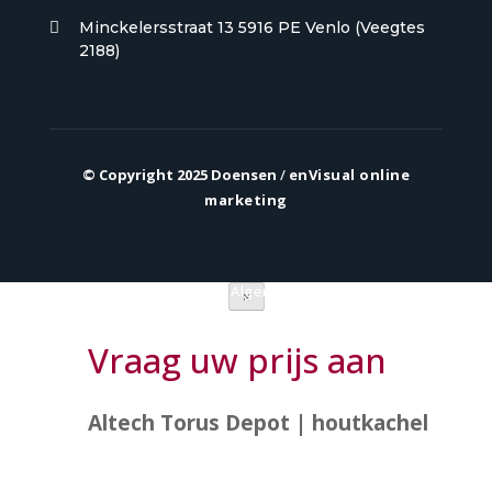
Minckelersstraat 13 5916 PE Venlo (Veegtes

2188)
© Copyright 2025 Doensen
/
enVisual online
marketing
Privacy verklaring
|
Algemene voorwaarden
×
Vraag uw prijs aan
Altech Torus Depot | houtkachel