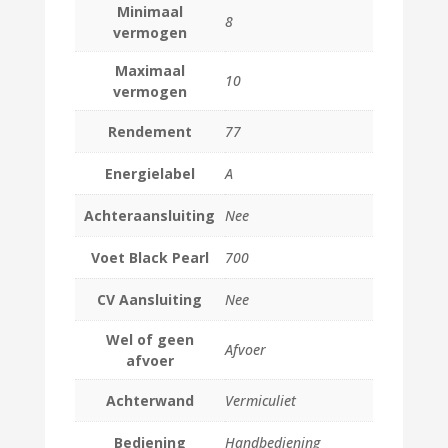
Minimaal
8
vermogen
Maximaal
10
vermogen
Rendement
77
Energielabel
A
Achteraansluiting
Nee
Voet Black Pearl
700
CV Aansluiting
Nee
Wel of geen
Afvoer
afvoer
Achterwand
Vermiculiet
Bediening
Handbediening