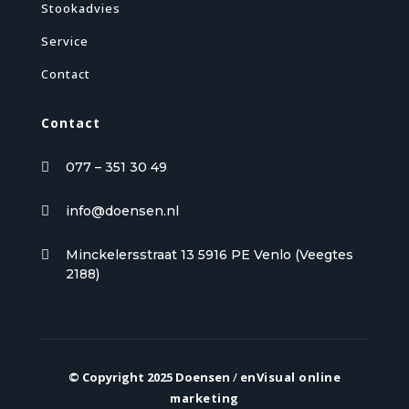
Stookadvies
Service
Contact
Contact
077 – 351 30 49

info@doensen.nl

Minckelersstraat 13 5916 PE Venlo (Veegtes

2188)
© Copyright 2025 Doensen
/
enVisual online
marketing