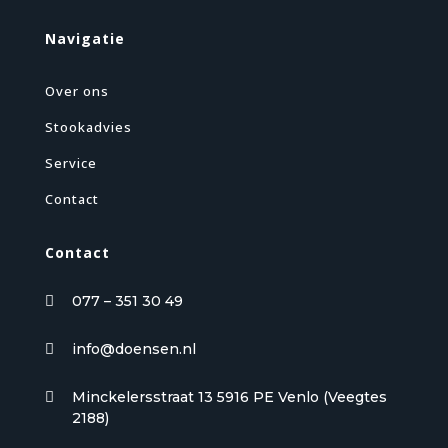
Navigatie
Over ons
Stookadvies
Service
Contact
Contact
077 – 351 30 49

info@doensen.nl

Minckelersstraat 13 5916 PE Venlo (Veegtes

2188)