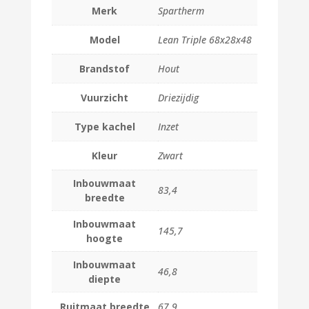
Merk
Spartherm
Model
Lean Triple 68x28x48
Brandstof
Hout
Vuurzicht
Driezijdig
Type kachel
Inzet
Kleur
Zwart
Inbouwmaat
83,4
breedte
Inbouwmaat
145,7
hoogte
Inbouwmaat
46,8
diepte
Ruitmaat breedte
67,9