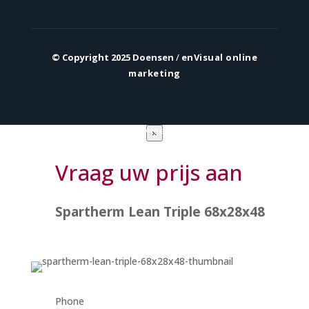
© Copyright 2025 Doensen
/
enVisual online
marketing
Privacy verklaring
|
Algemene voorwaarden
×
Vraag uw prijs aan
Spartherm Lean Triple 68x28x48
Phone