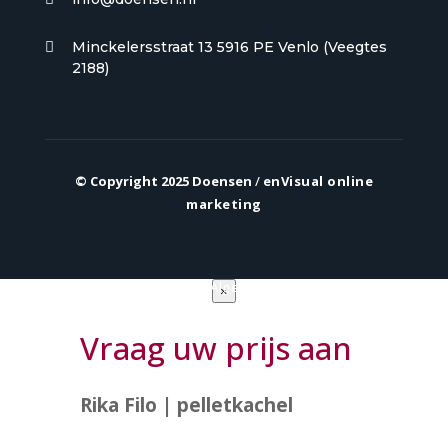
Minckelersstraat 13 5916 PE Venlo (Veegtes

2188)
© Copyright 2025 Doensen
/
enVisual online
marketing
Privacy verklaring
|
Algemene voorwaarden
×
Vraag uw prijs aan
Rika Filo | pelletkachel