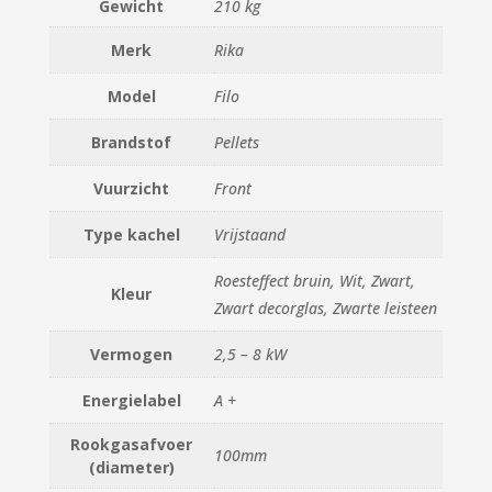
Gewicht
210 kg
Merk
Rika
Model
Filo
Brandstof
Pellets
Vuurzicht
Front
Type kachel
Vrijstaand
Roesteffect bruin, Wit, Zwart,
Kleur
Zwart decorglas, Zwarte leisteen
Vermogen
2,5 – 8 kW
Energielabel
A +
Rookgasafvoer
100mm
(diameter)