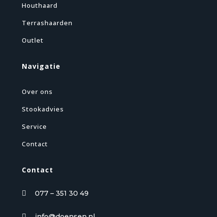
Houthaard
Terrashaarden
Outlet
Navigatie
Over ons
Stookadvies
Service
Contact
Contact
077 – 351 30 49

info@doensen.nl
