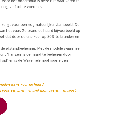
. Voor het onderhoud is deze ruit naar voren te
dig zelf uit te voeren is.
orgt voor een nog natuurlijker vlambeeld. De
van het vuur. Zo brand de haard bijvoorbeeld op
t dat door de ene keer op 30% te branden en
in de afstandbediening. Met de module waarmee
kunt “hangen’ is de haard te bedienen door
roid) en is de Wave helemaal naar eigen
nadviesprijs voor de haard.
n voor een prijs inclusief montage en transport.