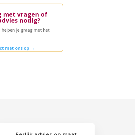
g met vragen of
advies nodig?
 helpen je graag met het
ct met ons op
→
Eerlijk advies op maat