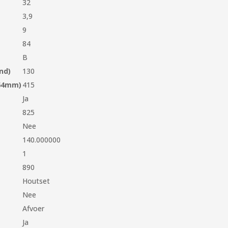
32
3,9
9
84
B
nd)
130
 64mm)
415
Ja
825
Nee
140.000000
1
890
Houtset
Nee
Afvoer
Ja