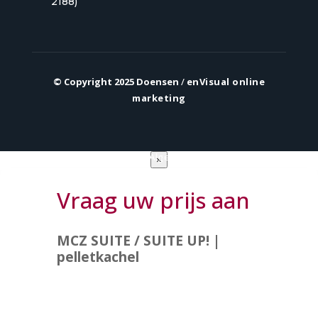
2188)
© Copyright 2025 Doensen
/
enVisual online
marketing
Privacy verklaring
|
Algemene voorwaarden
×
Vraag uw prijs aan
MCZ SUITE / SUITE UP! |
pelletkachel