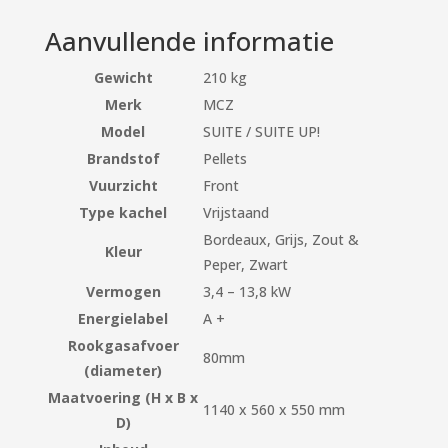
Aanvullende informatie
Gewicht
210 kg
Merk
MCZ
Model
SUITE / SUITE UP!
Brandstof
Pellets
Vuurzicht
Front
Type kachel
Vrijstaand
Bordeaux, Grijs, Zout &
Kleur
Peper, Zwart
Vermogen
3,4 – 13,8 kW
Energielabel
A +
Rookgasafvoer
80mm
(diameter)
Maatvoering (H x B x
1140 x 560 x 550 mm
D)