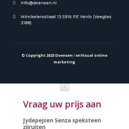
info@doensen.nl

Minckelersstraat 13 5916 PE Venlo (Veegtes

2188)
© Copyright 2025 Doensen
/
enVisual online
marketing
Privacy verklaring
|
Algemene voorwaarden
×
Vraag uw prijs aan
Jydepejsen Senza speksteen
zijruiten