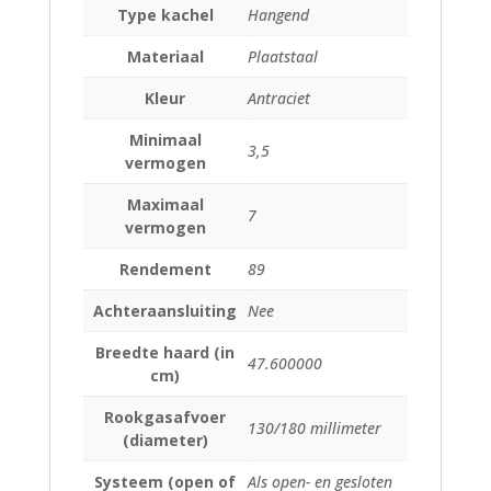
Type kachel
Hangend
Materiaal
Plaatstaal
Kleur
Antraciet
Minimaal
3,5
vermogen
Maximaal
7
vermogen
Rendement
89
Achteraansluiting
Nee
Breedte haard (in
47.600000
cm)
Rookgasafvoer
130/180 millimeter
(diameter)
Systeem (open of
Als open- en gesloten