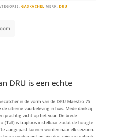
ATEGORIE:
GASKACHEL
MERK:
DRU
room
an DRU is een echte
yecatcher in de vorm van de DRU Maestro 75
e de ultieme vuurbeleving in huis. Mede dankzij
en prachtig zicht op het vuur. De brede
(Tall) is traploos instelbaar zodat de hoogte
fte aangepast kunnen worden naar elk seizoen.
 hoog rendement en zijn dus zuinig in gebruik.