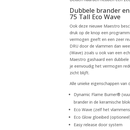
Dubbele brander en
75 Tall Eco Wave
Ook deze nieuwe Maestro besc
druk op de knop een programma
vermogen geeft en een zeer real
DRU door de vlammen dan weer 
(Wave) zoals u ook van een ec
Maestro gashaard een dubbele b
je eenvoudig het vermogen redu
zicht blijft.
Alle unieke eigenschappen van d
Dynamic Flame Burner® (vuur
brander in de keramische blo
Eco Wave (zelf het vlammens
Eco Glow gloeibed (optioneel
Easy release door system