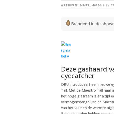
ARTIKELNUMMER:
46260-1-1
C
Brandend in de show
Deze gashaard v
eyecatcher
DRU introduceert een nieuwe e
Tall. Met de Maestro Tall haal j
het hoge glasraam is er altijd e
vermogensrange van de Maestro 
van het vuur en de warmte afgi
Beiden haarden hebben een zeer