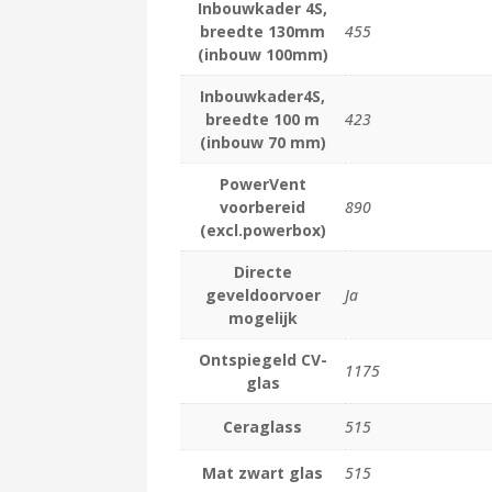
Inbouwkader 4S,
breedte 130mm
455
(inbouw 100mm)
Inbouwkader4S,
breedte 100 m
423
(inbouw 70 mm)
PowerVent
voorbereid
890
(excl.powerbox)
Directe
geveldoorvoer
Ja
mogelijk
Ontspiegeld CV-
1175
glas
Ceraglass
515
Mat zwart glas
515