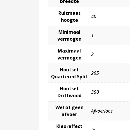
breedte
Ruitmaat
40
hoogte
Minimaal
1
vermogen
Maximaal
2
vermogen
Houtset
295
Quartered Split
Houtset
350
Driftwood
Wel of geen
Afvoerloos
afvoer
Kleureffect
Ja