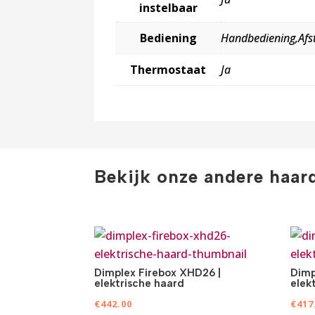
instelbaar
Bediening
Handbediening,Afst
Thermostaat
Ja
Bekijk onze andere haar
Dimplex Firebox XHD26 |
Dimp
elektrische haard
elek
€
442.00
€
417