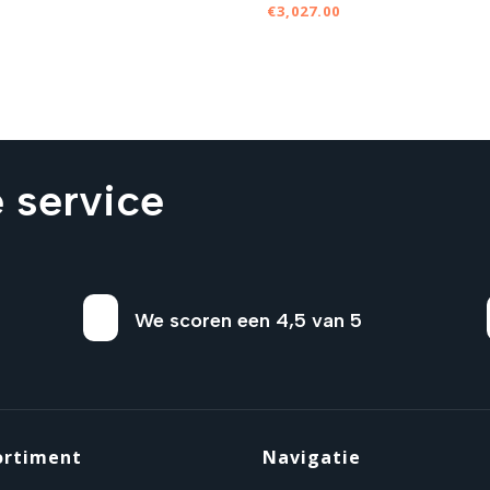
€
3,027.00
 service
We scoren een 4,5 van 5
ortiment
Navigatie