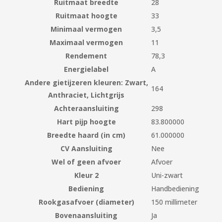
Ruitmaat breedte
28
Ruitmaat hoogte
33
Minimaal vermogen
3,5
Maximaal vermogen
11
Rendement
78,3
Energielabel
A
Andere gietijzeren kleuren: Zwart,
164
Anthraciet, Lichtgrijs
Achteraansluiting
298
Hart pijp hoogte
83.800000
Breedte haard (in cm)
61.000000
CV Aansluiting
Nee
Wel of geen afvoer
Afvoer
Kleur 2
Uni-zwart
Bediening
Handbediening
Rookgasafvoer (diameter)
150 millimeter
Bovenaansluiting
Ja