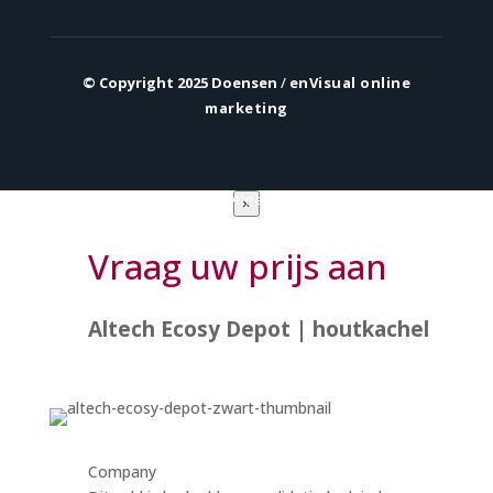
© Copyright 2025 Doensen
/
enVisual online
marketing
Privacy verklaring
|
Algemene voorwaarden
×
Vraag uw prijs aan
Altech Ecosy Depot | houtkachel
Company