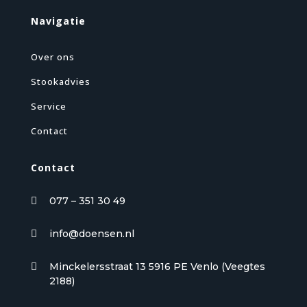
Navigatie
Over ons
Stookadvies
Service
Contact
Contact
077 – 351 30 49

info@doensen.nl

Minckelersstraat 13 5916 PE Venlo (Veegtes

2188)