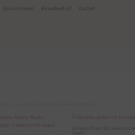
Assortiment
Bouwbedrijf
Outlet
Gesorteerd
taat 1–12 van de 229 resultaten wordt getoond
op
populariteit
Dimplex Prism 50 | elektrisch
haard