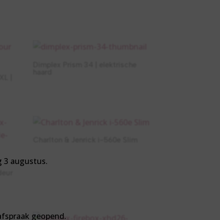
Dimplex Prism 34 | elektrische
haard
XL |
Charlton & Jenrick i-560e Slim
g 3 augustus.
deur
 afspraak geopend.