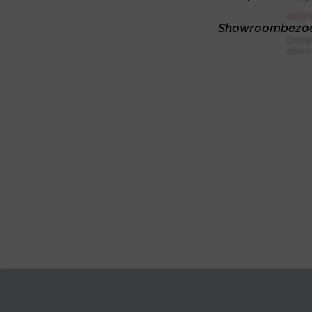
Showroombezo
Dimp
elekt