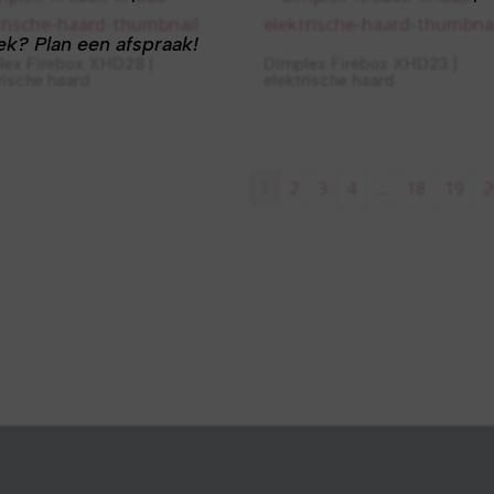
ek?
Plan een afspraak!
lex Firebox XHD28 |
Dimplex Firebox XHD23 |
rische haard
elektrische haard
1
2
3
4
…
18
19
2