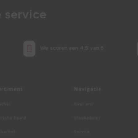
 service

We scoren een 4,5 van 5
ortiment
Navigatie
achel
Over ons
rische haard
Stookadvies
tkachel
Service