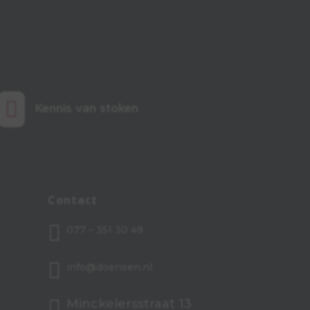

Kennis van stoken
Contact

077 – 351 30 49

info@doensen.nl

Minckelersstraat 13