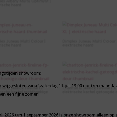
lex Albany Multu Optimyst |
rische haard
ex Juneau Multi Colour |
Dimplex Juneau Multi Colour 
rische haard
elektrische haard
ngstijden showroom:
ijn wij gesloten vanaf zaterdag 11 juli 13.00 uur t/m maanda
ton & Jenrick Fireline FP
Charlton & Jenrick Fireline FX
rische kachel rechthoekige
elektrische kachel getoogde 
en een fijne zomer!
pril 2026 t/m 1 september 2026 is onze showroom alleen op