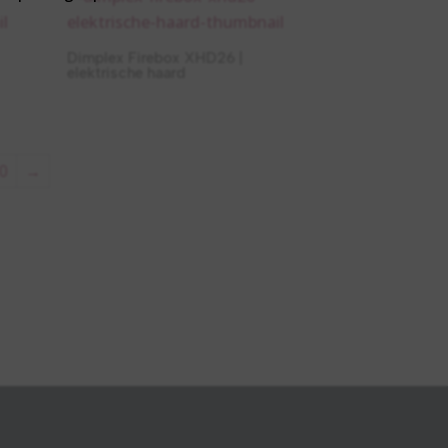
Dimplex Firebox XHD26 |
elektrische haard
0
→