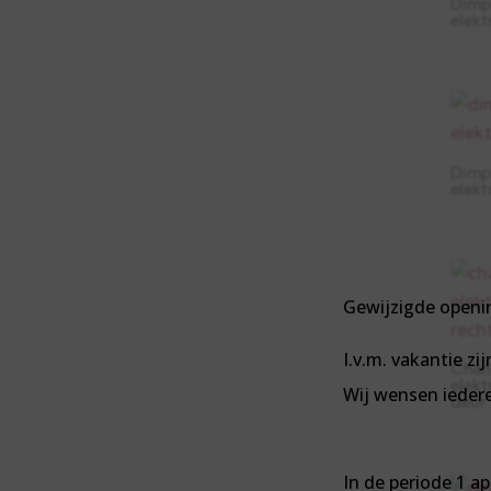
Dimp
elekt
Dimpl
elekt
Gewijzigde openi
I.v.m. vakantie z
Charl
elekt
Wij wensen iedere
deur
In de periode 1 a