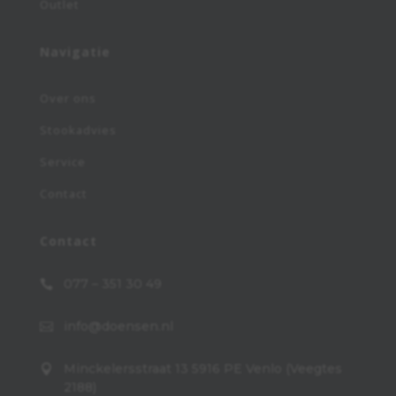
Outlet
Navigatie
Over ons
Stookadvies
Service
Contact
Contact
077 – 351 30 49

info@doensen.nl

Minckelersstraat 13 5916 PE Venlo (Veegtes

2188)