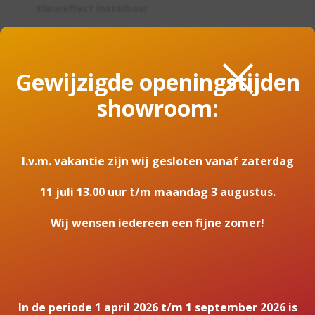
Kleureffect instelbaar
Ja
×
Lichtmodule
Gewijzigde openingstijden
LED
showroom:
Systeem
Opti-Flame®
Thermostaat
I.v.m. vakantie zijn wij gesloten vanaf zaterdag
Ja
11 juli 13.00 uur t/m maandag 3 augustus.
Verbruik max. (kWh)
1,4
Wij wensen iedereen een fijne zomer!
Eerlijk advies op maat
In de periode 1 april 2026 t/m 1 september 2026 is