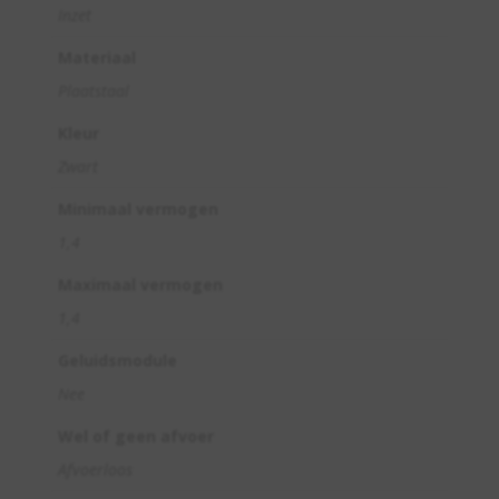
Inzet
Materiaal
Plaatstaal
Kleur
Zwart
Minimaal vermogen
1,4
Maximaal vermogen
1,4
Geluidsmodule
Nee
Wel of geen afvoer
Afvoerloos