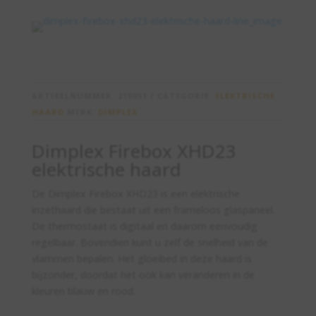
ARTIKELNUMMER:
210951
CATEGORIE:
ELEKTRISCHE
HAARD
MERK:
DIMPLEX
Dimplex Firebox XHD23
elektrische haard
De Dimplex Firebox XHD23 is een elektrische
inzethaard die bestaat uit een frameloos glaspaneel.
De thermostaat is digitaal en daarom eenvoudig
regelbaar. Bovendien kunt u zelf de snelheid van de
vlammen bepalen. Het gloeibed in deze haard is
bijzonder, doordat het ook kan veranderen in de
kleuren blauw en rood.