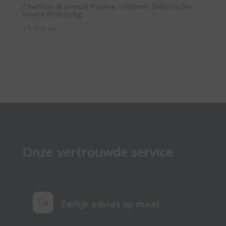
Charlton & Jenrick Polaris 1600mm Elektrische
Haard Driezijdig
€
3,926.00
Onze vertrouwde service
w
Eerlijk advies op maat