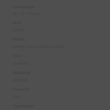
Afmetingen
19 × 58 × 51.9 cm
Merk
Dimplex
Model
Firebox XHD23 elektrische haard
Serie
Optiflame
Brandstof
Elektrisch
Vuurzicht
Front
Type kachel