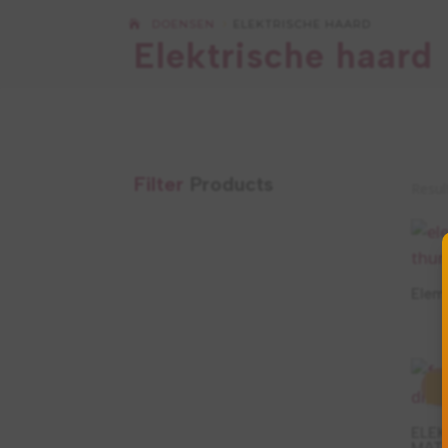
DOENSEN
ELEKTRISCHE HAARD
5
Elektrische haard
Filter
Products
Resul
Elem
ELEK