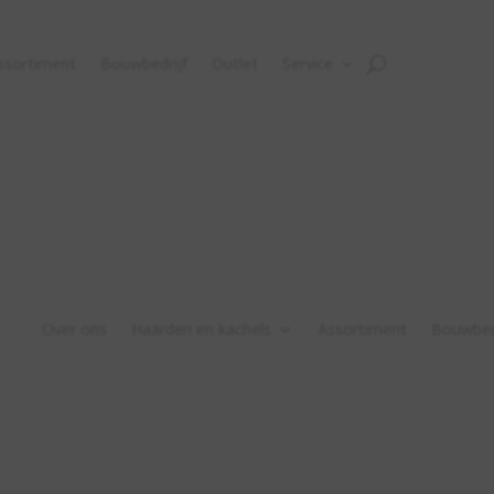
ssortiment
Bouwbedrijf
Outlet
Service
Over ons
Haarden en kachels
Assortiment
Bouwbed