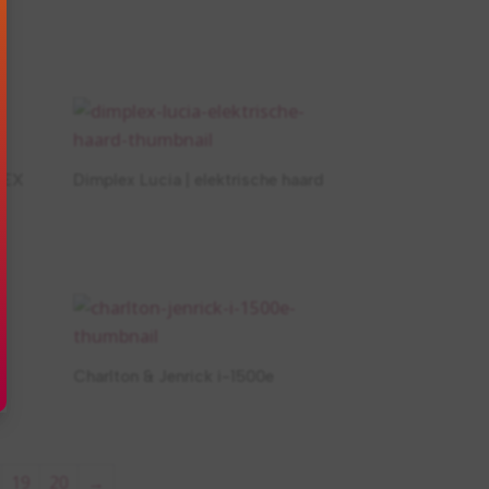
LEX
Dimplex Lucia | elektrische haard
Charlton & Jenrick i-1500e
19
20
→