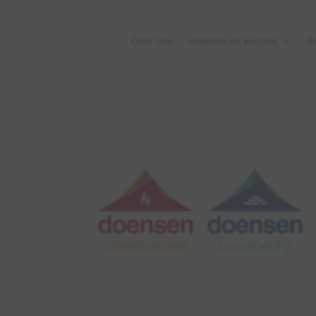
Over ons
Haarden en kachels
A