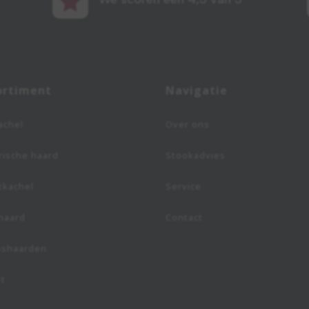

ortiment
Navigatie
achel
Over ons
rische haard
Stookadvies
tkachel
Service
haard
Contact
ashaarden
et