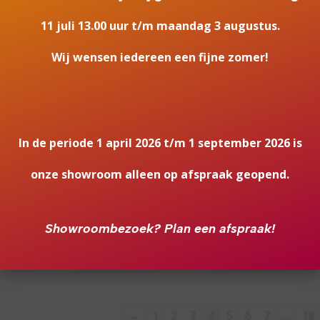
IX 1050/400 III DRIEZIJDIG
elektrische haard
pronkelijke
ige
11 juli 13.00 uur t/m maandag 3 augustus.
Wij wensen iedereen een fijne zomer!
3.00.
0.00.
Aanbieding!
SHOWROOMMODEL
 e-MatriX 1300/400 III
ELEKTRISCHE HAARD | DIMP
ijdig
VIVENTE PLUS 100
In de periode 1 april 2026 t/m 1 september 2026 is
Oorspronkelijke
Huidige
prijs
prijs
onze showroom alleen op afspraak geopend.
was:
is:
€2,837.00.
€1,000.00.
Showroombezoek?
Plan een afspraak!
ton & Jenrick i-790e
Charlton & Jenrick i-920e
←
1
2
3
4
5
6
7
…
18