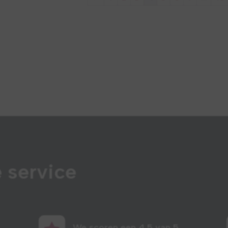
 service
We scoren een 4,5 van 5