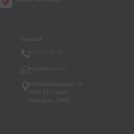

Contact

077 – 351 30 49

info@doensen.nl
Minckelersstraat 13

5916 PE Venlo
(Veegtes 2188)