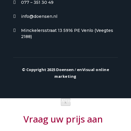
077 – 351 30 49

info@doensen.nl

Minckelersstraat 13 5916 PE Venlo (Veegtes

2188)
© Copyright 2025 Doensen
/
enVisual online
marketing
Privacy verklaring
|
Algemene voorwaarden
×
Vraag uw prijs aan