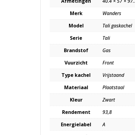
Afmetingen
40.4 × 57 × 97
Merk
Wanders
Model
Tali gaskachel
Serie
Tali
Brandstof
Gas
Vuurzicht
Front
Type kachel
Vrijstaand
Materiaal
Plaatstaal
Kleur
Zwart
Rendement
93,8
Energielabel
A