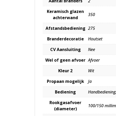
Aantal branders
2
Keramisch glazen
350
achterwand
Afstandsbediening
275
Branderdecoratie
Houtset
CV Aansluiting
Nee
Wel of geen afvoer
Afvoer
Kleur 2
Wit
Propaan mogelijk
Ja
Bediening
Handbediening
Rookgasafvoer
100/150 millim
(diameter)