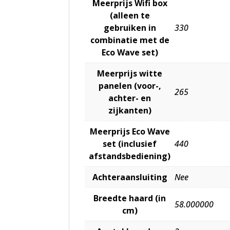
Meerprijs Wifi box
(alleen te
gebruiken in
330
combinatie met de
Eco Wave set)
Meerprijs witte
panelen (voor-,
265
achter- en
zijkanten)
Meerprijs Eco Wave
set (inclusief
440
afstandsbediening)
Achteraansluiting
Nee
Breedte haard (in
58.000000
cm)