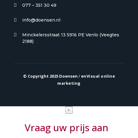
077 – 351 30 49

info@doensen.nl

Minckelersstraat 13 5916 PE Venlo (Veegtes

2188)
© Copyright 2025 Doensen
/
enVisual online
marketing
Privacy verklaring
|
Algemene voorwaarden
×
Vraag uw prijs aan