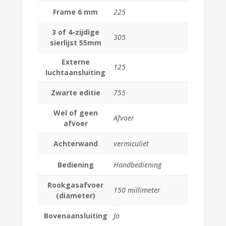
Frame 6 mm
225
3 of 4-zijdige
305
sierlijst 55mm
Externe
125
luchtaansluiting
Zwarte editie
755
Wel of geen
Afvoer
afvoer
Achterwand
vermiculiet
Bediening
Handbediening
Rookgasafvoer
150 millimeter
(diameter)
Bovenaansluiting
Ja