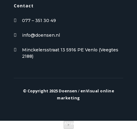
Contact
077 – 351 30 49

info@doensen.nl

Minckelersstraat 13 5916 PE Venlo (Veegtes

2188)
© Copyright 2025 Doensen
/
enVisual online
marketing
Privacy verklaring
|
Algemene voorwaarden
×