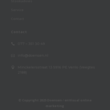
Stookadvies
Service
Contact
Contact
077 – 351 30 49

info@doensen.nl

Minckelersstraat 13 5916 PE Venlo (Veegtes

2188)
© Copyright 2025 Doensen
/
enVisual online
marketing