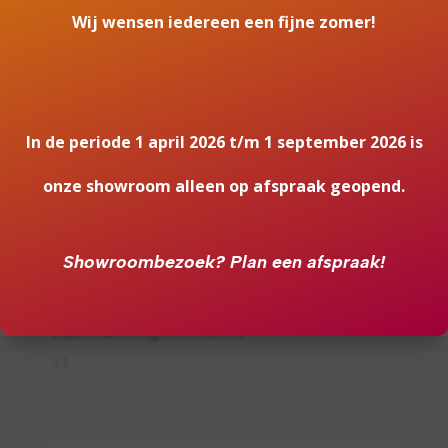
Wij wensen iedereen een fijne zomer!
Titan
Bediening
Handbediening
Rookgasafvoer (diameter)
In de periode 1 april 2026 t/m 1 september 2026 is
150 millimeter
onze showroom alleen op afspraak geopend.
Systeem (open of gesloten)
Als open- en gesloten aan te sluiten
Showroombezoek?
Plan een afspraak!
Bovenaansluiting
Ja
Maximum lengte houtblok
33