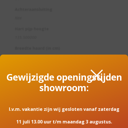
Achteraansluiting
Nee
Hart pijp hoogte
135.500000
Breedte haard (in cm)
40.000000
×
Meerprijs parel of wit
Gewijzigde openingstijden
135
showroom:
Kleur 2
Wit
Kleur 3
I.v.m. vakantie zijn wij gesloten vanaf zaterdag
Nero
11 juli 13.00 uur t/m maandag 3 augustus.
Kleur 4