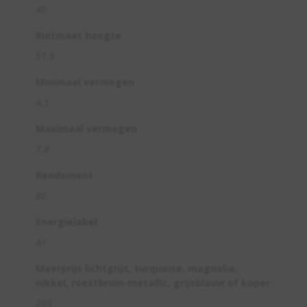
40
Ruitmaat hoogte
51,5
Minimaal vermogen
4,5
Maximaal vermogen
7,8
Rendement
80
Energielabel
A+
Meerprijs lichtgrijs, turquoise, magnolia,
nikkel, roestbruin-metallic, grijsblauw of koper
265