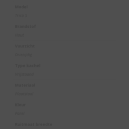
Model
Trico S
Brandstof
Hout
Vuurzicht
Driezijdig
Type kachel
Vrijstaand
Materiaal
Plaatstaal
Kleur
Parel
Ruitmaat breedte