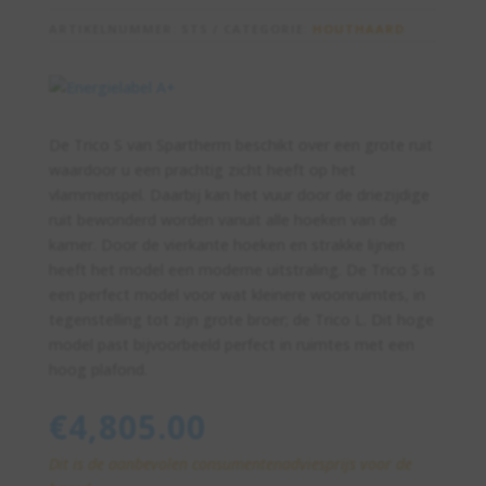
ARTIKELNUMMER:
STS
CATEGORIE:
HOUTHAARD
De Trico S van Spartherm beschikt over een grote ruit
waardoor u een prachtig zicht heeft op het
vlammenspel. Daarbij kan het vuur door de driezijdige
ruit bewonderd worden vanuit alle hoeken van de
kamer. Door de vierkante hoeken en strakke lijnen
heeft het model een moderne uitstraling. De Trico S is
een perfect model voor wat kleinere woonruimtes, in
tegenstelling tot zijn grote broer; de Trico L. Dit hoge
model past bijvoorbeeld perfect in ruimtes met een
hoog plafond.
€
4,805.00
Dit is de aanbevolen consumentenadviesprijs voor de