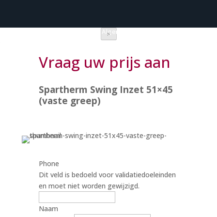
Privacy verklaring
|
Algemene voorwaarden
×
Vraag uw prijs aan
Spartherm Swing Inzet 51×45
(vaste greep)
Phone
Dit veld is bedoeld voor validatiedoeleinden
en moet niet worden gewijzigd.
Naam