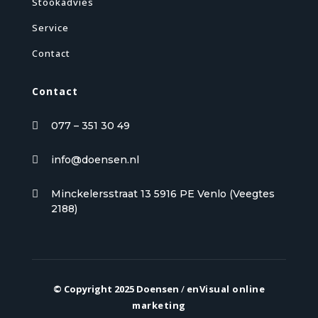
Stookadvies
Service
Contact
Contact
077 – 351 30 49

info@doensen.nl

Minckelersstraat 13 5916 PE Venlo (Veegtes

2188)
© Copyright 2025 Doensen
/
enVisual online
marketing