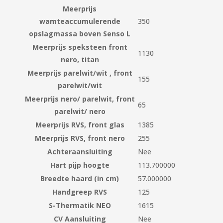
Meerprijs
wamteaccumulerende
350
opslagmassa boven Senso L
Meerprijs speksteen front
1130
nero, titan
Meerprijs parelwit/wit , front
155
parelwit/wit
Meerprijs nero/ parelwit, front
65
parelwit/ nero
Meerprijs RVS, front glas
1385
Meerprijs RVS, front nero
255
Achteraansluiting
Nee
Hart pijp hoogte
113.700000
Breedte haard (in cm)
57.000000
Handgreep RVS
125
S-Thermatik NEO
1615
CV Aansluiting
Nee