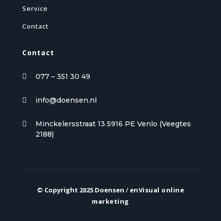
Service
Contact
Contact
077 – 351 30 49

info@doensen.nl

Minckelersstraat 13 5916 PE Venlo (Veegtes

2188)
© Copyright 2025 Doensen
/
enVisual online
marketing