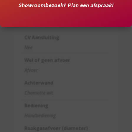
83.000000
Showroombezoek?
Plan een afspraak!
2 zijden liftdeuren
1310
CV Aansluiting
Nee
Wel of geen afvoer
Afvoer
Achterwand
Chamotte wit
Bediening
Handbediening
Rookgasafvoer (diameter)