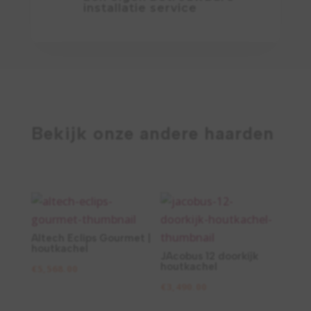
installatie service
Bekijk onze andere haarden
Altech Eclips Gourmet |
houtkachel
JAcobus 12 doorkijk
houtkachel
€
5,568.00
€
3,490.00