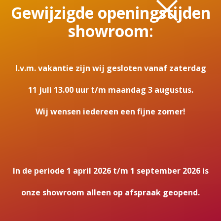
×
Maximaal vermogen
Gewijzigde openingstijden
15,1
showroom:
Rendement
80
I.v.m. vakantie zijn wij gesloten vanaf zaterdag
Energielabel
11 juli 13.00 uur t/m maandag 3 augustus.
A+
Wij wensen iedereen een fijne zomer!
Vierzijdig massief kader bij twee
liftdeuren
1280
Achteraansluiting
In de periode 1 april 2026 t/m 1 september 2026 is
Nee
onze showroom alleen op afspraak geopend.
Breedte haard (in cm)