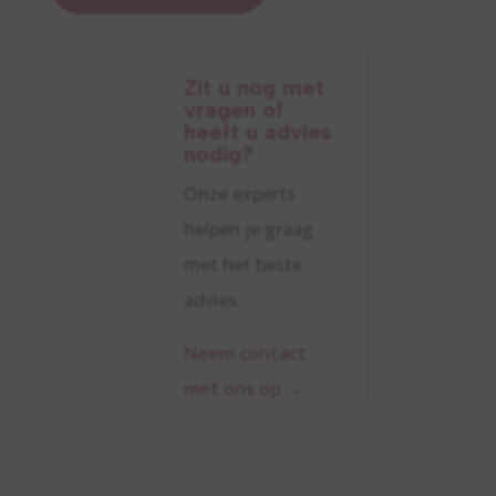
Zit u nog met
vragen of
heeft u advies
nodig?
Onze experts
helpen je graag
met het beste
advies.
Neem contact
met ons op
→