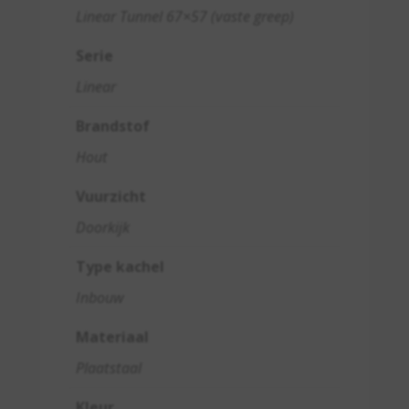
Linear Tunnel 67×57 (vaste greep)
Serie
Linear
Brandstof
Hout
Vuurzicht
Doorkijk
Type kachel
Inbouw
Materiaal
Plaatstaal
Kleur