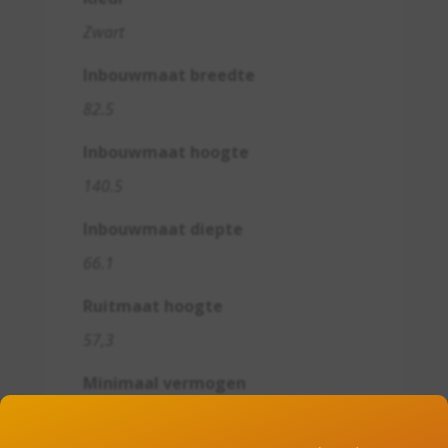
Zwart
Inbouwmaat breedte
82.5
Inbouwmaat hoogte
140.5
Inbouwmaat diepte
66.1
Ruitmaat hoogte
57,3
Minimaal vermogen
8,1