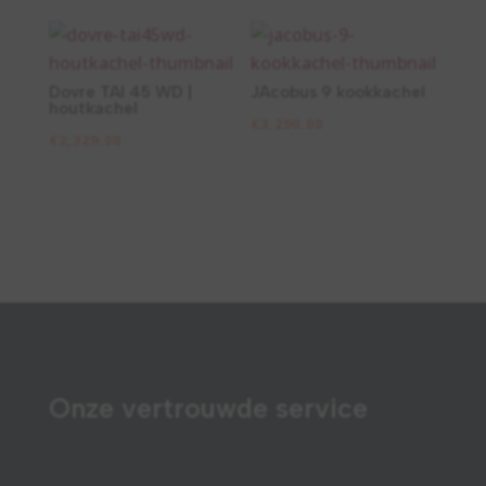
Dovre TAI 45 WD |
JAcobus 9 kookkachel
houtkachel
€
3,290.00
€
2,329.00
Onze vertrouwde service