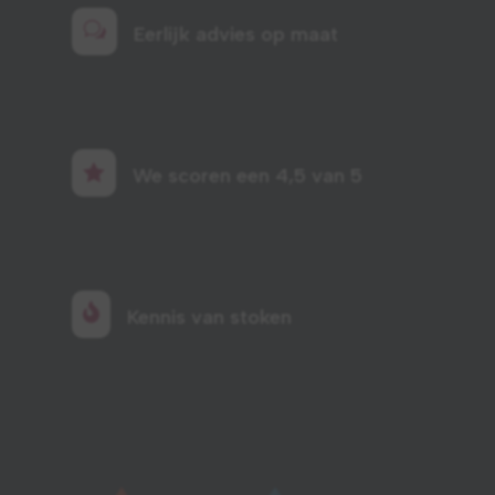
w
Eerlijk advies op maat

We scoren een 4,5 van 5

Kennis van stoken