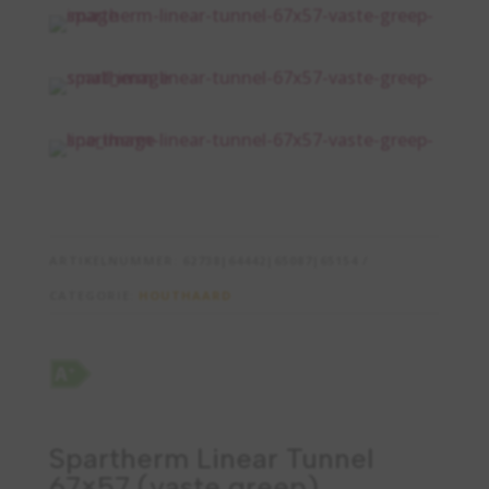
ARTIKELNUMMER:
62738|64442|65087|65154
CATEGORIE:
HOUTHAARD
Spartherm Linear Tunnel
67×57 (vaste greep)