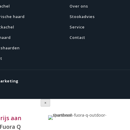
achel
Over ons
rische haard
Stookadvies
tkachel
Service
haard
Contact
ashaarden
et
marketing
×
rijs aan
Fuora Q