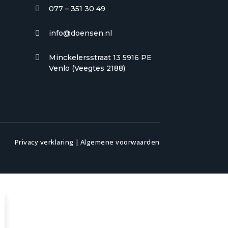
077 – 351 30 49

info@doensen.nl

Minckelersstraat 13 5916 PE

Venlo (Veegtes 2188)
Privacy verklaring
|
Algemene voorwaarden