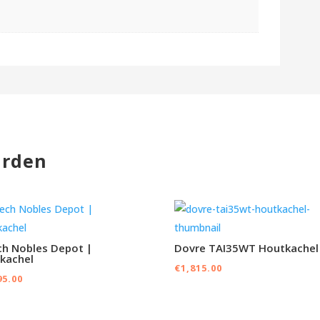
arden
ch Nobles Depot |
Dovre TAI35WT Houtkachel
kachel
€
1,815.00
95.00