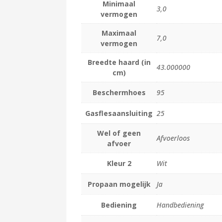
Minimaal
3,0
vermogen
Maximaal
7,0
vermogen
Breedte haard (in
43.000000
cm)
Beschermhoes
95
Gasflesaansluiting
25
Wel of geen
Afvoerloos
afvoer
Kleur 2
Wit
Propaan mogelijk
Ja
Bediening
Handbediening