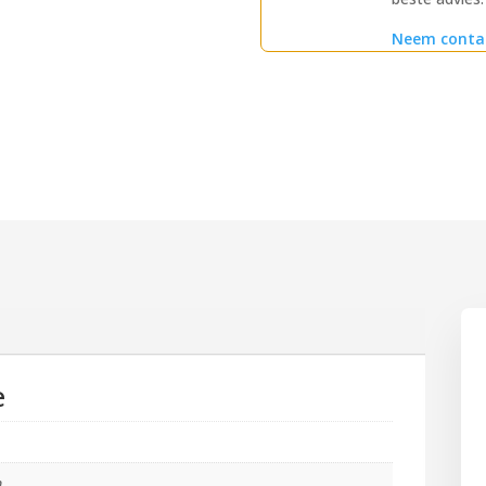
Neem conta
e
m