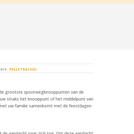
RIE:
PELLETKACHEL
n de grootste spoorwegknooppunten van de
houw straks het knooppunt of het middelpunt van
 u met uw familie samenkomt met de feestdagen
kt de aandacht naar zich toe. Om deze aandacht