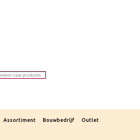
roducten
oeken
Assortiment
Bouwbedrijf
Outlet