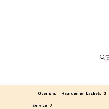
P
z
Over ons
Haarden en kachels
Service