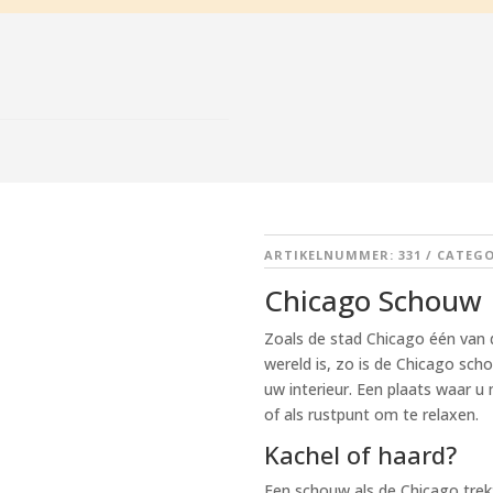
ARTIKELNUMMER:
331
CATEGO
Chicago Schouw
Zoals de stad Chicago één va
wereld is, zo is de Chicago sc
uw interieur. Een plaats waar
of als rustpunt om te relaxen.
Kachel of haard?
Een schouw als de Chicago tre