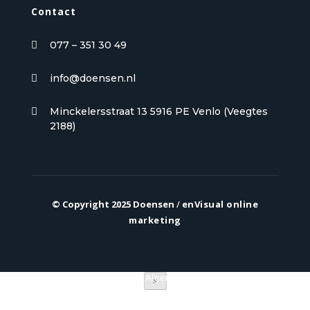
Contact
077 – 351 30 49

info@doensen.nl

Minckelersstraat 13 5916 PE Venlo (Veegtes

2188)
© Copyright 2025 Doensen
/
enVisual online
marketing
Privacy verklaring
|
Algemene voorwaarden
×