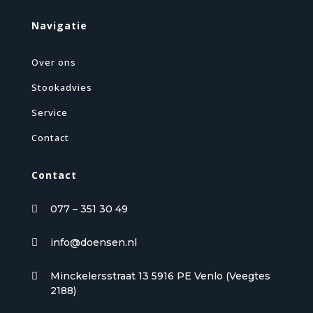
Navigatie
Over ons
Stookadvies
Service
Contact
Contact
077 – 351 30 49

info@doensen.nl

Minckelersstraat 13 5916 PE Venlo (Veegtes

2188)