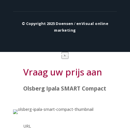
© Copyright 2025 Doensen
/
enVisual online
marketing
Privacy verklaring
|
Algemene voorwaarden
×
Vraag uw prijs aan
Olsberg Ipala SMART Compact
URL