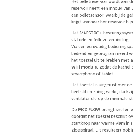
Het pelletreservoir wordt aan de
reservoir heeft een inhoud van
een pelletsensor, waarbij de ge
krijgt wanneer het reservoir bijn
Het MAESTRO+ besturingssystee
stabiele en feilloze verbinding.
Via een eenvoudig bedieningspa
bediend en geprogrammeerd wor
het toestel uit te breiden met
a
WiFi module
, zodat de kachel 
smartphone of tablet.
Het toestel is uitgerust met d
heel stil en zuinig werkt, dankzi
ventilator die op de minimale s
De
MCZ FLOW
brengt snel en
doordat het toestel beschikt o
startknop naar warme vlam in s
gloeispiraal. Dit resulteert ook i