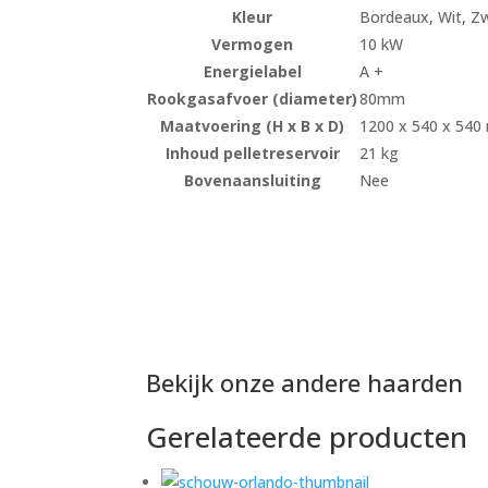
Kleur
Bordeaux, Wit, Z
Vermogen
10 kW
Energielabel
A +
Rookgasafvoer (diameter)
80mm
Maatvoering (H x B x D)
1200 x 540 x 54
Inhoud pelletreservoir
21 kg
Bovenaansluiting
Nee
Bekijk onze andere haarden
Gerelateerde producten