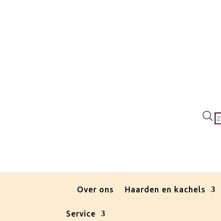
P
z
Over ons
Haarden en kachels
Service