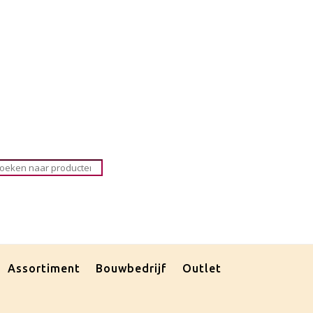
roducten
oeken
Assortiment
Bouwbedrijf
Outlet