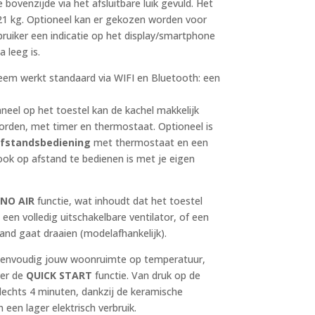
 bovenzijde via het afsluitbare luik gevuld. Het
 21 kg. Optioneel kan er gekozen worden voor
bruiker een indicatie op het display/smartphone
a leeg is.
m werkt standaard via WIFI en Bluetooth: een
neel op het toestel kan de kachel makkelijk
den, met timer en thermostaat. Optioneel is
fstandsbediening
met thermostaat en een
ook op afstand te bedienen is met je eigen
e
NO AIR
functie, wat inhoudt dat het toestel
j een volledig uitschakelbare ventilator, of een
tand gaat draaien (modelafhankelijk).
 eenvoudig jouw woonruimte op temperatuur,
ver de
QUICK START
functie. Van druk op de
lechts 4 minuten, dankzij de keramische
n een lager elektrisch verbruik.