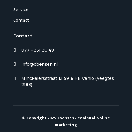
Service
Contact
Contact
077 – 351 30 49

info@doensen.nl

Minckelersstraat 13 5916 PE Venlo (Veegtes

2188)
© Copyright 2025 Doensen
/
enVisual online
marketing