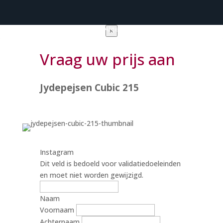
Privacy verklaring
|
Algemene voorwaarden
×
Vraag uw prijs aan
Jydepejsen Cubic 215
Instagram
Dit veld is bedoeld voor validatiedoeleinden
en moet niet worden gewijzigd.
Naam
Voornaam
Achternaam