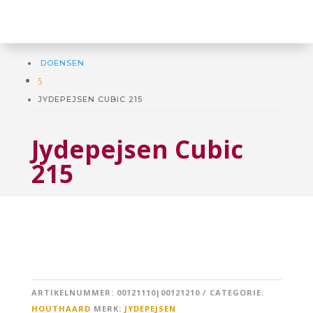
DOENSEN
5
JYDEPEJSEN CUBIC 215
Jydepejsen Cubic
215
ARTIKELNUMMER:
00121110|00121210
CATEGORIE:
HOUTHAARD
MERK:
JYDEPEJSEN