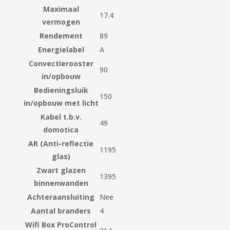
Maximaal
17.4
vermogen
Rendement
89
Energielabel
A
Convectierooster
90
in/opbouw
Bedieningsluik
150
in/opbouw met licht
Kabel t.b.v.
49
domotica
AR (Anti-reflectie
1195
glas)
Zwart glazen
1395
binnenwanden
Achteraansluiting
Nee
Aantal branders
4
Wifi Box ProControl