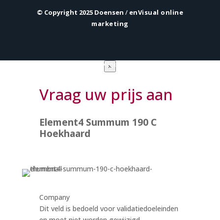
© Copyright 2025 Doensen
/
enVisual online
marketing
Privacy verklaring
|
Algemene voorwaarden
×
Vraag uw prijs aan
Element4 Summum 190 C
Hoekhaard
Company
Dit veld is bedoeld voor validatiedoeleinden
en moet niet worden gewijzigd.