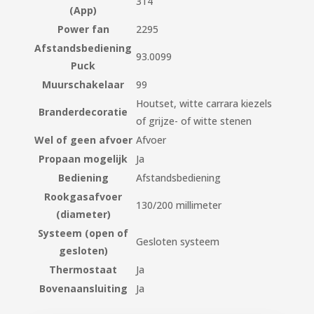
314
(App)
Power fan
2295
Afstandsbediening
93.0099
Puck
Muurschakelaar
99
Houtset, witte carrara kiezels
Branderdecoratie
of grijze- of witte stenen
Wel of geen afvoer
Afvoer
Propaan mogelijk
Ja
Bediening
Afstandsbediening
Rookgasafvoer
130/200 millimeter
(diameter)
Systeem (open of
Gesloten systeem
gesloten)
Thermostaat
Ja
Bovenaansluiting
Ja