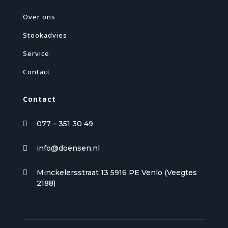
Over ons
Stookadvies
Service
Contact
Contact
077 – 351 30 49

info@doensen.nl

Minckelersstraat 13 5916 PE Venlo (Veegtes

2188)