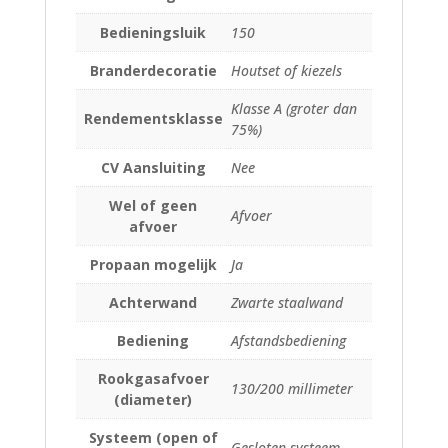
Bedieningsluik
150
Branderdecoratie
Houtset of kiezels
Klasse A (groter dan
Rendementsklasse
75%)
CV Aansluiting
Nee
Wel of geen
Afvoer
afvoer
Propaan mogelijk
Ja
Achterwand
Zwarte staalwand
Bediening
Afstandsbediening
Rookgasafvoer
130/200 millimeter
(diameter)
Systeem (open of
Gesloten systeem