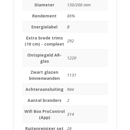
Diameter
130/200 mm
Rendement
86%
Energielabel
B
Extra brede trims
292
(10 cm) - compleet
Ontspiegeld AR-
1220
glas
Zwart glazen
1131
binnenwanden
Achteraansluiting
Nee
Aantal branders
2
Wifi Box ProControl
314
(App)
Ruitenreiniger set
26