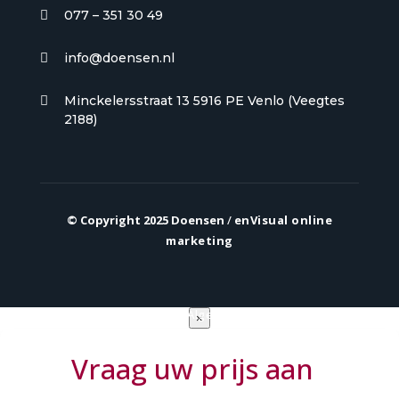
077 – 351 30 49

info@doensen.nl

Minckelersstraat 13 5916 PE Venlo (Veegtes

2188)
© Copyright 2025 Doensen
/
enVisual online
marketing
Privacy verklaring
|
Algemene voorwaarden
×
Vraag uw prijs aan