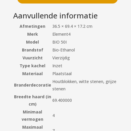
Aanvullende informatie
Afmetingen
36.5 × 69.4 × 17.2 cm
Merk
Element4
Model
BIO 50I
Brandstof
Bio-Ethanol
Vuurzicht
Vierzijdig
Type kachel
Inzet
Materiaal
Plaatstaal
Houtblokken, witte stenen, grijze
Branderdecoratie
stenen
Breedte haard (in
69.400000
cm)
Minimaal
4
vermogen
Maximaal
7