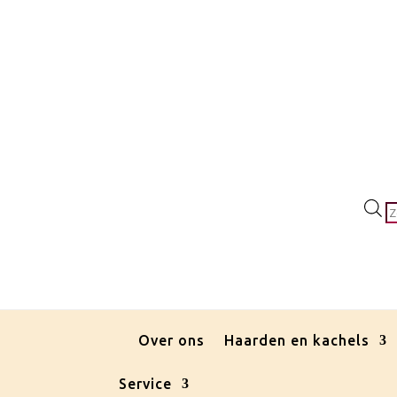
P
z
Over ons
Haarden en kachels
Service