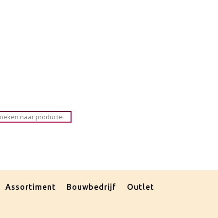
roducten
oeken
Assortiment
Bouwbedrijf
Outlet