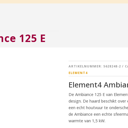
ce 125 E
ARTIKELNUMMER:
5628248-2
C
ELEMENT4
Element4 Ambian
De Ambiance 125 E van Element4 
design. De haard beschikt over e
een echt houtvuur te onderschei
de Ambiance een echte sfeermak
warmte van 1,5 kW.