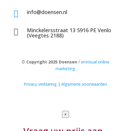
info@doensen.nl

Minckelersstraat 13 5916 PE Venlo

(Veegtes 2188)
© Copyright 2025 Doensen
/
enVisual online
marketing
Privacy verklaring
|
Algemene voorwaarden
×
Vraag uw prijs aan