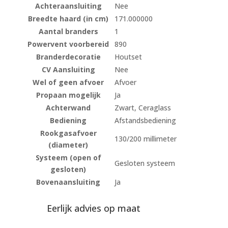
Achteraansluiting
Nee
Breedte haard (in cm)
171.000000
Aantal branders
1
Powervent voorbereid
890
Branderdecoratie
Houtset
CV Aansluiting
Nee
Wel of geen afvoer
Afvoer
Propaan mogelijk
Ja
Achterwand
Zwart, Ceraglass
Bediening
Afstandsbediening
Rookgasafvoer
130/200 millimeter
(diameter)
Systeem (open of
Gesloten systeem
gesloten)
Bovenaansluiting
Ja
Eerlijk advies op maat