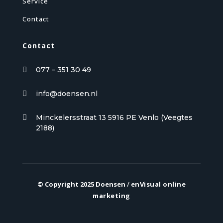
Service
Contact
Contact
077 – 351 30 49

info@doensen.nl

Minckelersstraat 13 5916 PE Venlo (Veegtes

2188)
© Copyright 2025 Doensen
/
enVisual online
marketing