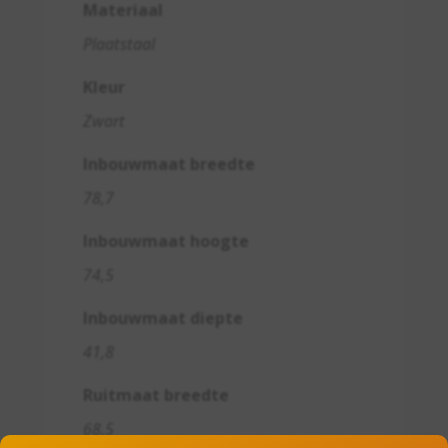
Materiaal
Plaatstaal
Kleur
Zwart
Inbouwmaat breedte
78,7
Inbouwmaat hoogte
74,5
Inbouwmaat diepte
41,8
Ruitmaat breedte
68,5