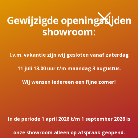
×
Ruitmaat hoogte
Gewijzigde openingstijden
46,8
showroom:
Ruitmaat diepte
28,6
I.v.m. vakantie zijn wij gesloten vanaf zaterdag
Minimaal vermogen
3
11 juli 13.00 uur t/m maandag 3 augustus.
Maximaal vermogen
Wij wensen iedereen een fijne zomer!
6,5
Rendement
80
In de periode 1 april 2026 t/m 1 september 2026 is
Energielabel
onze showroom alleen op afspraak geopend.
A