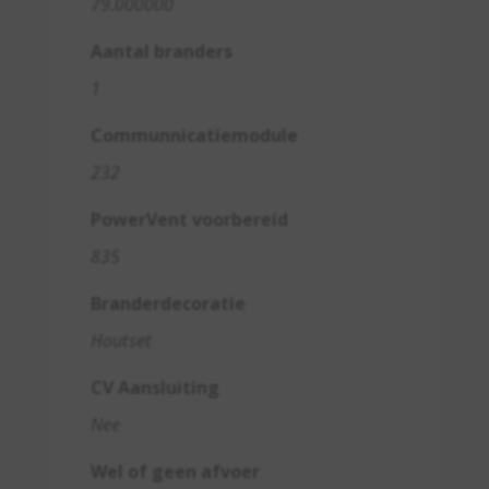
79.000000
Aantal branders
1
Communnicatiemodule
232
PowerVent voorbereid
835
Branderdecoratie
Houtset
CV Aansluiting
Nee
Wel of geen afvoer