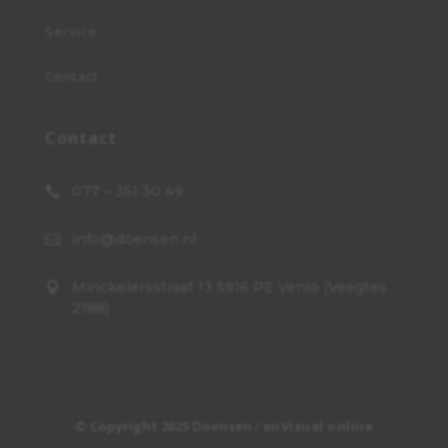
Service
Contact
Contact
077 – 351 30 49

info@doensen.nl

Minckelersstraat 13 5916 PE Venlo (Veegtes

2188)
© Copyright 2025 Doensen
/
enVisual online