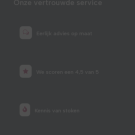
Onze vertrouwde service
w
Eerlijk advies op maat

We scoren een 4,5 van 5

Kennis van stoken