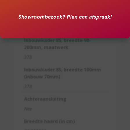
Ceraglass (zwart spiegelende
Showroombezoek?
Plan een afspraak!
achterwand)
120
Inbouwkader 8S, breedte 90-
200mm, maatwerk
378
Inbouwkader 8S, breedte 100mm
(inbouw 70mm)
378
Achteraansluiting
Nee
Breedte haard (in cm)