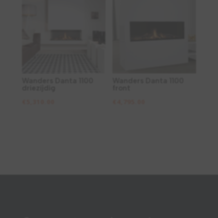
Wanders Danta 1100
Wanders Danta 1100
driezijdig
front
€
5,310.00
€
4,795.00