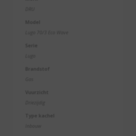
DRU
Model
Lugo 70/3 Eco Wave
Serie
Lugo
Brandstof
Gas
Vuurzicht
Driezijdig
Type kachel
Inbouw