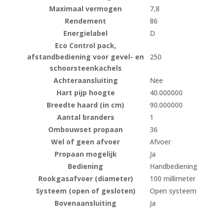
Maximaal vermogen
7,8
Rendement
86
Energielabel
D
Eco Control pack,
afstandbediening voor gevel- en
250
schoorsteenkachels
Achteraansluiting
Nee
Hart pijp hoogte
40.000000
Breedte haard (in cm)
90.000000
Aantal branders
1
Ombouwset propaan
36
Wel of geen afvoer
Afvoer
Propaan mogelijk
Ja
Bediening
Handbediening
Rookgasafvoer (diameter)
100 millimeter
Systeem (open of gesloten)
Open systeem
Bovenaansluiting
Ja