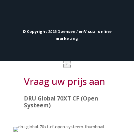
© Copyright 2025 Doensen
/
enVisual online
marketing
Privacy verklaring
|
Algemene voorwaarden
×
Vraag uw prijs aan
DRU Global 70XT CF (Open
Systeem)