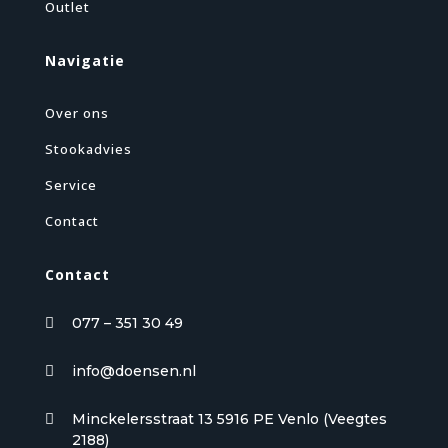
Outlet
Navigatie
Over ons
Stookadvies
Service
Contact
Contact
077 – 351 30 49

info@doensen.nl

Minckelersstraat 13 5916 PE Venlo (Veegtes

2188)