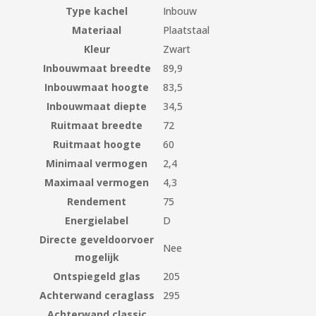
Type kachel
Inbouw
Materiaal
Plaatstaal
Kleur
Zwart
Inbouwmaat breedte
89,9
Inbouwmaat hoogte
83,5
Inbouwmaat diepte
34,5
Ruitmaat breedte
72
Ruitmaat hoogte
60
Minimaal vermogen
2,4
Maximaal vermogen
4,3
Rendement
75
Energielabel
D
Directe geveldoorvoer
Nee
mogelijk
Ontspiegeld glas
205
Achterwand ceraglass
295
Achterwand classic