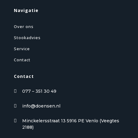
Navigatie
Over ons
Stookadvies
Service
Contact
Contact
077 – 351 30 49

info@doensen.nl

Minckelersstraat 13 5916 PE Venlo (Veegtes

2188)