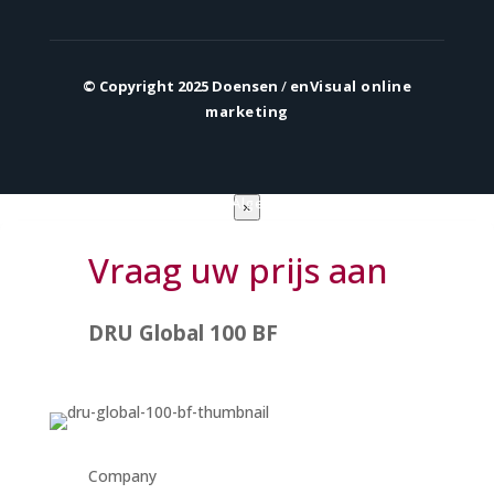
© Copyright 2025 Doensen
/
enVisual online
marketing
Privacy verklaring
|
Algemene voorwaarden
×
Vraag uw prijs aan
DRU Global 100 BF
Company