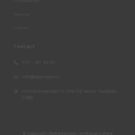
Stookadvies
Service
Contact
Contact
077 – 351 30 49

info@doensen.nl

Minckelersstraat 13 5916 PE Venlo (Veegtes

2188)
© Copyright 2025 Doensen
/
enVisual online