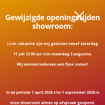
0.000000
×
Breedte haard (in cm)
Gewijzigde openingstijden
104.000000
showroom:
Aantal branders
1
I.v.m. vakantie zijn wij gesloten vanaf zaterdag
Standaard wanddoorvoer 33cm
11 juli 13.00 uur t/m maandag 3 augustus.
165
Wij wensen iedereen een fijne zomer!
Houtwanddoorvoer
118
Telesc. muurdoorvoer 25-44 cm
198
In de periode 1 april 2026 t/m 1 september 2026 is
Lange muurdoorvoer 60 cm
onze showroom alleen op afspraak geopend.