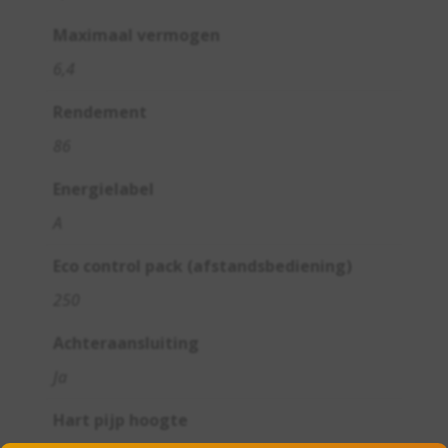
Maximaal vermogen
6,4
Rendement
86
Energielabel
A
Eco control pack (afstandsbediening)
250
Achteraansluiting
Ja
Hart pijp hoogte