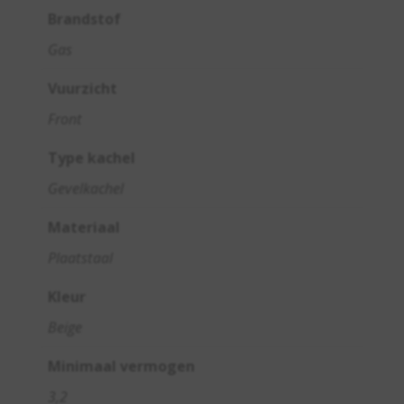
Brandstof
Gas
Vuurzicht
Front
Type kachel
Gevelkachel
Materiaal
Plaatstaal
Kleur
Beige
Minimaal vermogen
3,2