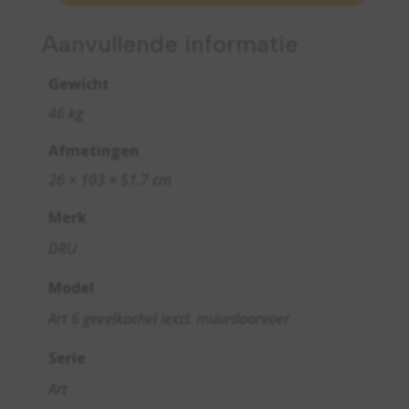
Aanvullende informatie
Gewicht
46 kg
Afmetingen
26 × 103 × 51.7 cm
Merk
DRU
Model
Art 6 gevelkachel iexcl. muurdoorvoer
Serie
Art