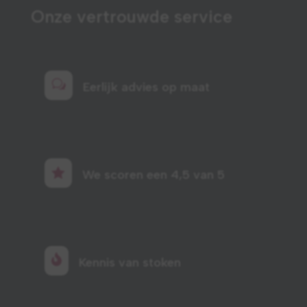
Onze vertrouwde service
w
Eerlijk advies op maat

We scoren een 4,5 van 5

Kennis van stoken