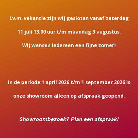
Energielabel
A+
I.v.m. vakantie zijn wij gesloten vanaf zaterdag
Achteraansluiting
11 juli 13.00 uur t/m maandag 3 augustus.
Ja
Wij wensen iedereen een fijne zomer!
Hart pijp hoogte
87.000000
EAN code
DS203H
In de periode 1 april 2026 t/m 1 september 2026 is
Hitteschild
133
onze showroom alleen op afspraak geopend.
Wel of geen afvoer
Afvoer
Showroombezoek?
Plan een afspraak!
Achterwand
Vermiculiet