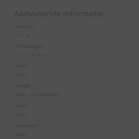
Aanvullende informatie
Gewicht
125 kg
Afmetingen
36 × 47 × 98 cm
Merk
Dovre
Model
Sense 203 houtkachel
Serie
Sense
Brandstof
Hout