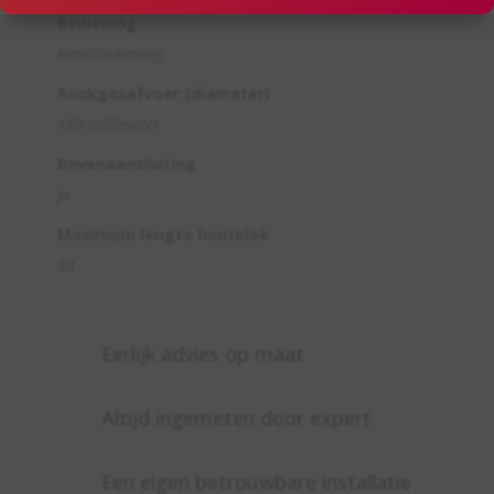
Bediening
Handbediening
Rookgasafvoer (diameter)
150 millimeter
Bovenaansluiting
Ja
Maximum lengte houtblok
33
Eerlijk advies op maat
Altijd ingemeten door expert
Een eigen betrouwbare installatie