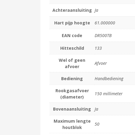
Achteraansluiting
Ja
Hart pijp hoogte
61.000000
EAN code
DR500TB
Hitteschild
133
Wel of geen
Afvoer
afvoer
Bediening
Handbediening
Rookgasafvoer
150 millimeter
(diameter)
Bovenaansluiting
Ja
Maximum lengte
50
houtblok