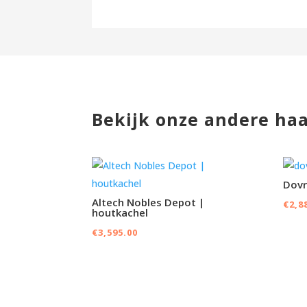
Bekijk onze andere ha
Dovr
Altech Nobles Depot |
€
2,8
houtkachel
€
3,595.00